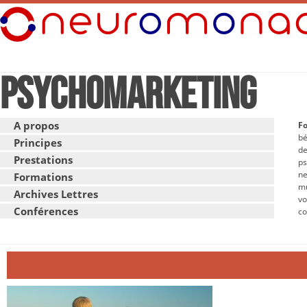
Psychomarketing
A propos
F
bé
Principes
d
Prestations
p
n
Formations
mu
Archives Lettres
vo
Conférences
co