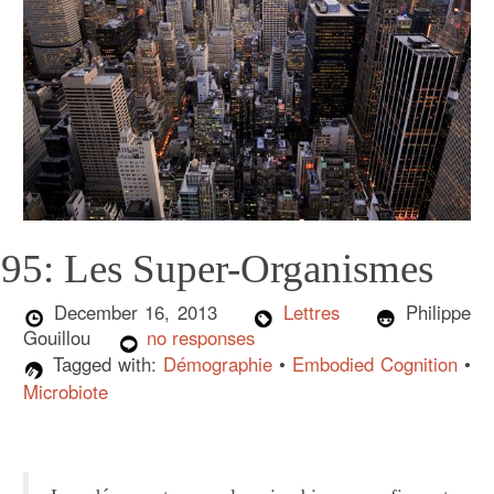
95: Les Super-Organismes
December 16, 2013
Lettres
Philippe
Gouillou
no responses
Tagged with:
Démographie
•
Embodied Cognition
•
Microbiote