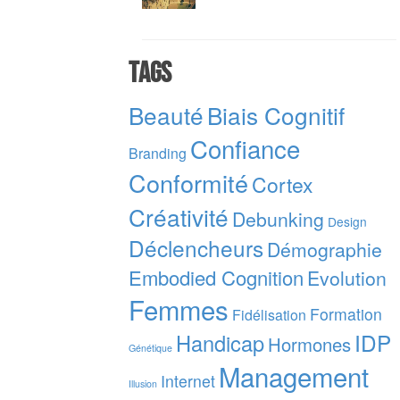
Tags
Beauté
Biais Cognitif
Confiance
Branding
Conformité
Cortex
Créativité
Debunking
Design
Déclencheurs
Démographie
Embodied Cognition
Evolution
Femmes
Formation
Fidélisation
IDP
Handicap
Hormones
Génétique
Management
Internet
Illusion