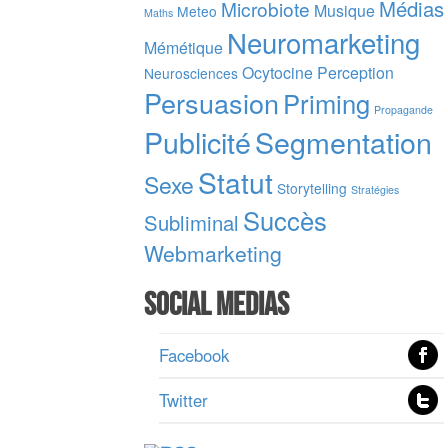
Médias
Microbiote
Musique
Meteo
Maths
Neuromarketing
Mémétique
Ocytocine
Perception
Neurosciences
Persuasion
Priming
Propagande
Publicité
Segmentation
Statut
Sexe
Storytelling
Stratégies
Succès
Subliminal
Webmarketing
Social Medias
Facebook
Twitter