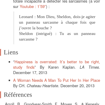
totale incapacité à détecter les sarcasmes (à voir
sur
Youtube : 1’59”
) :
Leonard : Mon Dieu, Sheldon, dois-je agiter
un panneau sarcasme à chaque fois que
j’ouvre la bouche ?
Sheldon (intrigué) : Tu as un panneau
sarcasme ?
Liens
“
Happiness is overrated: It’s better to be right,
study finds
” By Karen Kaplan.
LA Times
.
December 17, 2013
A Woman Needs A Man To Put Her In Her Place
By CH.
Chateau Heartiste
. December 20, 2013
Références
Arroll, B., Goodyear-Smith, F., Moyes, S., & Kenealy,