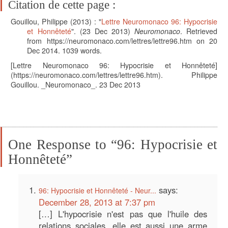
Citation de cette page :
Gouillou, Philippe
(2013) : "
Lettre Neuromonaco 96: Hypocrisie
et Honnêteté
". (
23 Dec 2013)
Neuromonaco
. Retrieved
from https://neuromonaco.com/lettres/lettre96.htm on 20
Dec 2014.
1039
words.
[Lettre Neuromonaco 96: Hypocrisie et Honnêteté]
(https://neuromonaco.com/lettres/lettre96.htm). Philippe
Gouillou. _Neuromonaco_. 23 Dec 2013
One Response to “96: Hypocrisie et
Honnêteté”
says:
96: Hypocrisie et Honnêteté - Neur...
December 28, 2013 at 7:37 pm
[…] L'hypocrisie n'est pas que l'huile des
relations sociales, elle est aussi une arme