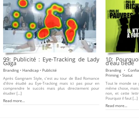
99: Publicité : Eye-Tracking de Lady
10: Pourquoi
Gaga
d’eau tiède
Branding
•
Handicap
•
Publicité
Branding
•
Confi
Priming
•
Statut
Après Gangnam Style, c'est au tour de Bad Romance
d'être étudié au Eye-Tracking mais ici pas pour en
Tout le monde se p
comprendre le succès mais plus directement pour
même chose, mais es
étudier [...]
non, et cette let
Pourquoi il faut [...]
Read more...
Read more...