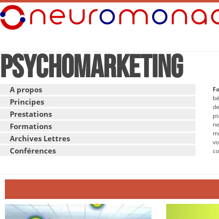
Psychomarketing
A propos
F
bé
Principes
d
Prestations
p
n
Formations
mu
Archives Lettres
vo
Conférences
co