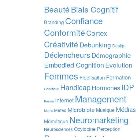
Beauté
Biais Cognitif
Confiance
Branding
Conformité
Cortex
Créativité
Debunking
Design
Déclencheurs
Démographie
Embodied Cognition
Evolution
Femmes
Formation
Fidélisation
IDP
Handicap
Hormones
Génétique
Management
Internet
Illusion
Médias
Microbiote
Musique
Meteo
Maths
Neuromarketing
Mémétique
Ocytocine
Perception
Neurosciences