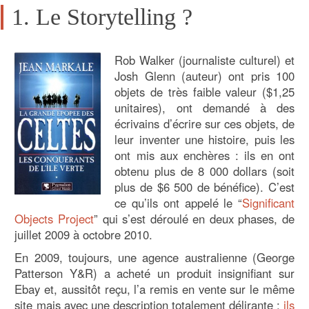
1. Le Storytelling ?
Rob Walker (journaliste culturel) et
Josh Glenn (auteur) ont pris 100
objets de très faible valeur ($1,25
unitaires), ont demandé à des
écrivains d’écrire sur ces objets, de
leur inventer une histoire, puis les
ont mis aux enchères : ils en ont
obtenu plus de 8 000 dollars (soit
plus de $6 500 de bénéfice). C’est
ce qu’ils ont appelé le “
Significant
Objects Project
” qui s’est déroulé en deux phases, de
juillet 2009 à octobre 2010.
En 2009, toujours, une agence australienne (George
Patterson Y&R) a acheté un produit insignifiant sur
Ebay et, aussitôt reçu, l’a remis en vente sur le même
site mais avec une description totalement délirante :
ils