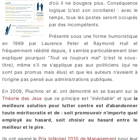
d’où il ne bougera plus. Conséquence
logique (c’est son corollaire) : avec le
temps, tous les postes seront occupés
par des incompétents.
Présenté sous une forme humoristique
en 1969 par Laurence Peter et Raymond Hull et
fréquemment réédité depuis, il semble particulièrement bien
expliquer pourquoi “
Tout va toujours mal
” (c’est le sous-
titre), même s’il ne s’applique pas aux politiciens (qui ne
sont pas promus mais élus) et que les auteurs n’avaient à
l’origine pas pensé aux administrations publiques.
En 2009, Pluchino et al. ont démontré en se basant sur la
Théorie des Jeux
que ce principe est “
inévitable
” et que
la
meilleure solution pour lutter contre est d’abandonner
toute méritocratie et de : soit promouvoir n’importe quel
employé au hasard, soit choisir au hasard entre le
meilleur et le pire
.
Ils ont gagné le
Prix IgNobel 2010 de Management
pour leur