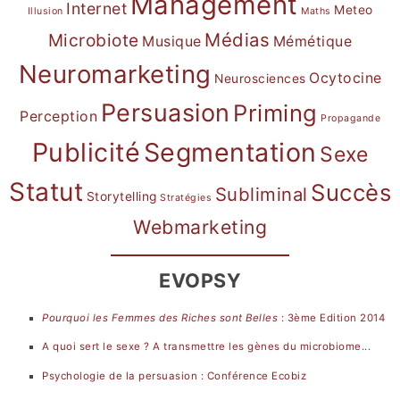
Management
Internet
Meteo
Illusion
Maths
Médias
Microbiote
Musique
Mémétique
Neuromarketing
Ocytocine
Neurosciences
Persuasion
Priming
Perception
Propagande
Publicité
Segmentation
Sexe
Statut
Succès
Subliminal
Storytelling
Stratégies
Webmarketing
EVOPSY
Pourquoi les Femmes des Riches sont Belles
: 3ème Edition 2014
A quoi sert le sexe ? A transmettre les gènes du microbiome...
Psychologie de la persuasion : Conférence Ecobiz