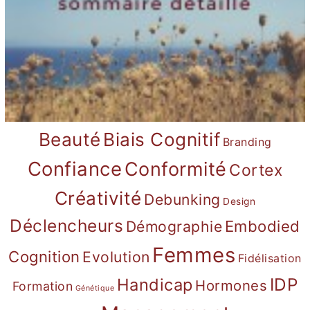
Beauté
Biais Cognitif
Branding
Confiance
Conformité
Cortex
Créativité
Debunking
Design
Déclencheurs
Démographie
Embodied
Femmes
Cognition
Evolution
Fidélisation
IDP
Handicap
Hormones
Formation
Génétique