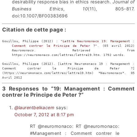
desirability response bias in ethics research.
Journal of
Business Ethics
,
10
(11), 805-817.
doi:10.1007/BF00383696
Citation de cette page :
Gouillou, Philippe
(2012) : "
Lettre Neuromonaco 19: Management :
Comment contrer le Principe de Peter ?
". (
05 avril 2012)
Neuromonaco
. Retrieved from
https://neuromonaco.com/lettres/lettre19.htm.
1792
words.
Gouillou, Philippe (2012). [Lettre Neuromonaco 19 : Management :
Comment contrer le Principe de Peter ?]
(https://neuromonaco.com/lettres/lettre19.htm) *Neuromonaco*. 05
Avril 2012
3 Responses to “19: Management : Comment
contrer le Principe de Peter ?”
@laurentbelkacem
says:
October 7, 2012 at 8:17 pm
RT @neuromonaco: RT @neuromonaco:
#Management : Comment contrer le