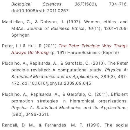
Biological Sciences
,
367
(1589), 704-716.
doi:10.1098/rstb.2011.0267
MacLellan, C., & Dobson, J. (1997). Women, ethics, and
MBAs.
Journal of Business Ethics
,
16
(11), 1201–1209.
Springer.
Peter, LJ & Hull, R (2011)
The Peter Principle: Why Things
Always Go Wrong
(p. 191) HarperBusiness (Reprint)
Pluchino, A., Rapisarda, A., & Garofalo, C. (2010). The Peter
principle revisited: A computational study.
Physica A:
Statistical Mechanics and its Applications,
389(3), 467-
472. doi:10.1016/j.physa.2009.09.045
Pluchino, A., Rapisarda, A., & Garofalo, C. (2011). Efficient
promotion strategies in hierarchical organizations.
Physica A: Statistical Mechanics
and its Applications
,
(390), 3496-3511.
Randall, D. M., & Fernandes, M. F. (1991). The social