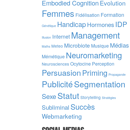
Embodied Cognition
Evolution
Femmes
Formation
Fidélisation
IDP
Handicap
Hormones
Génétique
Management
Internet
Illusion
Médias
Microbiote
Musique
Meteo
Maths
Neuromarketing
Mémétique
Ocytocine
Perception
Neurosciences
Persuasion
Priming
Propagande
Publicité
Segmentation
Statut
Sexe
Storytelling
Stratégies
Succès
Subliminal
Webmarketing