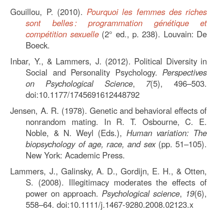
Gouillou, P. (2010).
Pourquoi les femmes des riches
sont belles : programmation génétique et
compétition sexuelle
(2° ed., p. 238). Louvain: De
Boeck.
Inbar, Y., & Lammers, J. (2012). Political Diversity in
Social and Personality Psychology.
Perspectives
on Psychological Science
,
7
(5), 496–503.
doi:10.1177/1745691612448792
Jensen, A. R. (1978). Genetic and behavioral effects of
nonrandom mating. In R. T. Osbourne, C. E.
Noble, & N. Weyl (Eds.),
Human variation: The
biopsychology of age, race, and sex
(pp. 51–105).
New York: Academic Press.
Lammers, J., Galinsky, A. D., Gordijn, E. H., & Otten,
S. (2008). Illegitimacy moderates the effects of
power on approach.
Psychological science
,
19
(6),
558–64. doi:10.1111/j.1467-9280.2008.02123.x