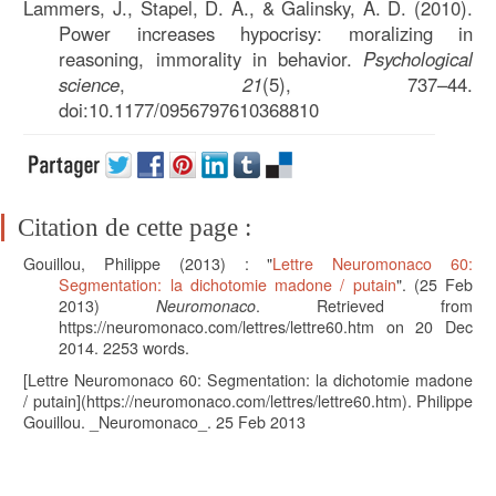
Lammers, J., Stapel, D. A., & Galinsky, A. D. (2010).
Power increases hypocrisy: moralizing in
reasoning, immorality in behavior.
Psychological
science
,
21
(5), 737–44.
doi:10.1177/0956797610368810
Citation de cette page :
Gouillou, Philippe
(2013) : "
Lettre Neuromonaco 60:
Segmentation: la dichotomie madone / putain
". (
25 Feb
2013)
Neuromonaco
. Retrieved from
https://neuromonaco.com/lettres/lettre60.htm on 20 Dec
2014.
2253
words.
[Lettre Neuromonaco 60: Segmentation: la dichotomie madone
/ putain](https://neuromonaco.com/lettres/lettre60.htm). Philippe
Gouillou. _Neuromonaco_. 25 Feb 2013