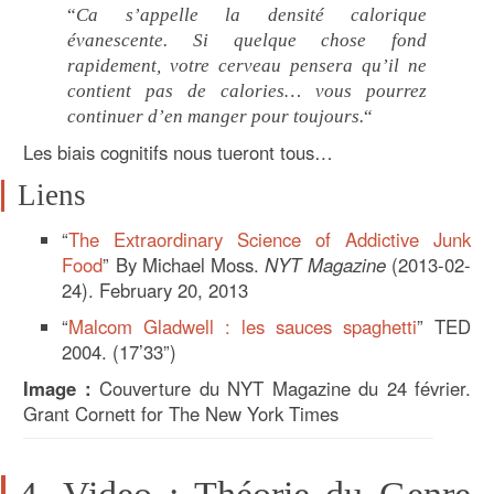
“
Ca s’appelle la
densité calori
que
év
anescente
. Si quelque chose fond
rapidement, votre
cerveau pensera qu’il n
e
contient pas de calor
ies… vous pourrez
continuer d’en manger pour toujours.
“
Les biais cognitifs nous tueront tous…
Liens
“
The Extraordinary Science of Addictive Junk
Food
” By Michael Moss.
NYT Magazine
(2013-02-
24). February 20, 2013
“
Malcom Gladwell : les sauces spaghetti
” TED
2004. (17’33”)
Image :
Couverture du NYT Magazine du 24 février.
Grant Cornett for The New York Times