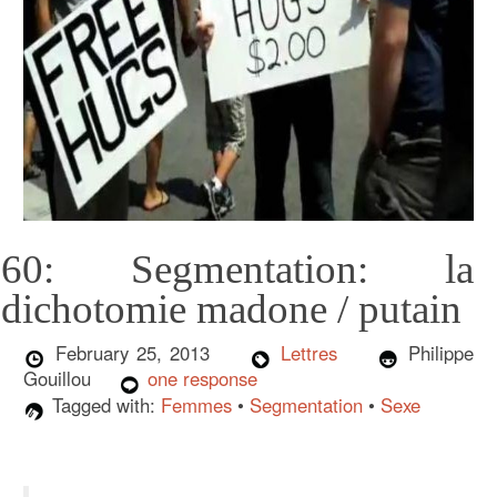
60: Segmentation: la
dichotomie madone / putain
February 25, 2013
Lettres
Philippe
Gouillou
one response
Tagged with:
Femmes
•
Segmentation
•
Sexe