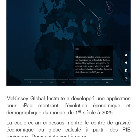
McKinsey Global Institute a développé une application
pour iPad montrant l’évolution économique et
er
démographique du monde, du 1
siècle à 2025.
La copie-écran ci-dessus montre le centre de gravité
économique du globe calculé à partir des PIB
régionaux. Deux points sont à noter :