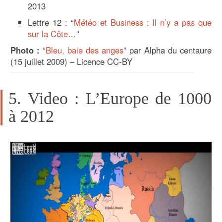
2013
Lettre 12 : “
Météo et Business : Il n’y a pas que
sur la Côte…
“
Photo :
“
Bleu, baie des anges
” par Alpha du centaure
(15 juillet 2009) – Licence CC-BY
5. Video : L’Europe de 1000
à 2012