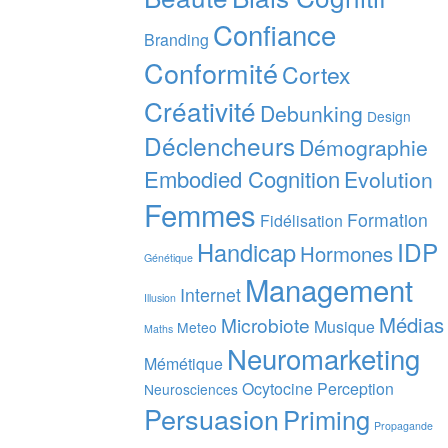
Confiance
Branding
Conformité
Cortex
Créativité
Debunking
Design
Déclencheurs
Démographie
Embodied Cognition
Evolution
Femmes
Formation
Fidélisation
IDP
Handicap
Hormones
Génétique
Management
Internet
Illusion
Médias
Microbiote
Musique
Meteo
Maths
Neuromarketing
Mémétique
Ocytocine
Perception
Neurosciences
Persuasion
Priming
Propagande