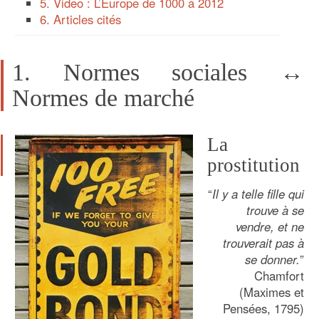
5. Video : L’Europe de 1000 à 2012
6. Articles cités
1. Normes sociales ↔
Normes de marché
La
prostitution
“
Il y a telle fille qui
trouve à se
vendre, et ne
trouverait pas à
se donner.
”
Chamfort
(Maximes et
Pensées, 1795)