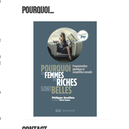
e
Pourquoi…
t
s
t
e
n