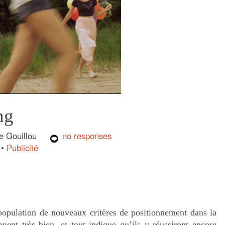
ng
pe Gouillou
no responses
•
Publicité
population de nouveaux critères de positionnement dans la
nnent très bien, et tout indique qu’ils y réussiront encore