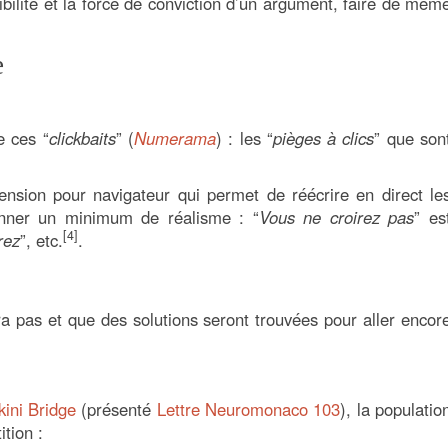
ibilité et la force de conviction d’un argument, faire de mêm
e
e ces “
clickbaits
” (
Numerama
) : les “
pièges à clics
” que son
nsion pour navigateur qui permet de réécrire en direct le
edonner un minimum de réalisme : “
Vous ne croirez pas
” es
[4]
rez
”, etc.
.
ra pas et que des solutions seront trouvées pour aller encor
kini Bridge
(présenté
Lettre Neuromonaco 103
), la populatio
tion :