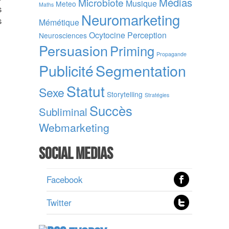
Médias
Microbiote
Musique
Meteo
Maths
s
Neuromarketing
s
Mémétique
Ocytocine
Perception
Neurosciences
Persuasion
Priming
Propagande
Publicité
Segmentation
Statut
Sexe
Storytelling
Stratégies
Succès
Subliminal
Webmarketing
Social Medias
Facebook
Twitter