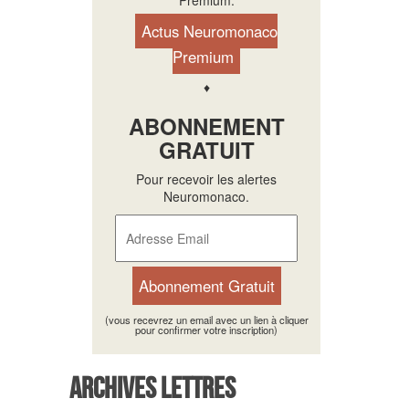
Premium.
Actus Neuromonaco
Premium
♦
ABONNEMENT
GRATUIT
Pour recevoir les alertes
Neuromonaco.
(vous recevrez un email avec un lien à cliquer
pour confirmer votre inscription)
Archives Lettres