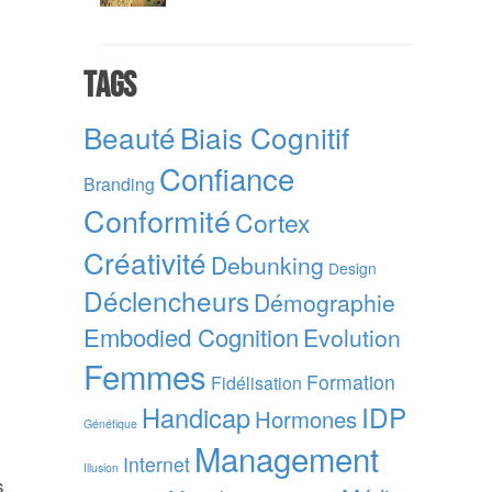
Tags
Beauté
Biais Cognitif
Confiance
Branding
Conformité
Cortex
Créativité
Debunking
Design
Déclencheurs
Démographie
Embodied Cognition
Evolution
Femmes
Formation
Fidélisation
IDP
Handicap
Hormones
Génétique
Management
Internet
Illusion
s