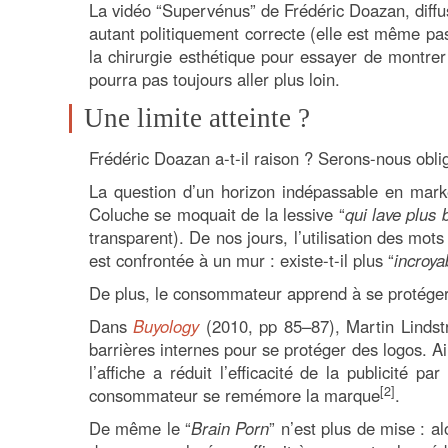
La vidéo “Supervénus” de Frédéric Doazan, diff
autant politiquement correcte (elle est même p
la chirurgie esthétique pour essayer de montrer 
pourra pas toujours aller plus loin.
Une limite atteinte ?
Frédéric Doazan a-t-il raison ? Serons-nous obli
La question d’un horizon indépassable en marke
Coluche se moquait de la lessive “
qui lave plus 
transparent). De nos jours, l’utilisation des mots
est confrontée à un mur : existe-t-il plus “
incroya
De plus, le consommateur apprend à se protége
Dans
Buyology
(2010, pp 85–87), Martin Lindst
barrières internes pour se protéger des logos. Ai
l’affiche a réduit l’efficacité de la publicité p
[2]
consommateur se remémore la marque
.
De même le “
Brain Porn
” n’est plus de mise : a