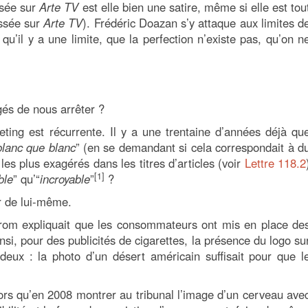
usée sur
Arte TV
est elle bien une satire, même si elle est tou
assée sur
Arte TV
). Frédéric Doazan s’y attaque aux limites d
qu’il y a une limite, que la perfection n’existe pas, qu’on n
gés de nous arrêter ?
ting est récurrente. Il y a une trentaine d’années déjà qu
blanc que blanc
” (en se demandant si cela correspondait à d
 les plus exagérés dans les titres d’articles (voir
Lettre 118.2
[1]
ble
” qu’“
incroyable
”
?
r de lui-même.
rom expliquait que les consommateurs ont mis en place de
nsi, pour des publicités de cigarettes, la présence du logo su
ar deux : la photo d’un désert américain suffisait pour que l
lors qu’en 2008 montrer au tribunal l’image d’un cerveau ave