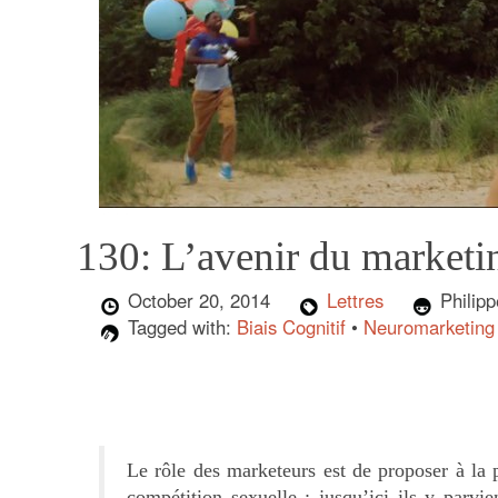
130: L’avenir du marketi
October 20, 2014
Lettres
Philip
Tagged with:
Biais Cognitif
•
Neuromarketing
Le rôle des marketeurs est de proposer à la 
compétition sexuelle : jusqu’ici ils y parvie