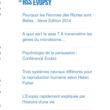
Evopsy
t
e
e
Pourquoi les Femmes des Riches sont
Belles
: 3ème Edition 2014
A quoi sert le sexe ? A transmettre les
gènes du microbiome...
e
u
Psychologie de la persuasion :
)
Conférence Ecobiz
Trois systèmes neuraux différents pour
la reproduction humaine selon Helen
s
Fisher
r
e
L'Evopsy rapidement expliquée par
l'histoire d'une vie
c