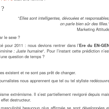
 ?
“
Elles sont intelligentes, dévouées et responsables
on parle bien sûr des filles.
Marketing Attitud
ar le sexe ?
é pour 2011 : nous devions rentrer dans l’
Ere du EN-GE
éminine : Juste humaine
“. Pour l’instant cette prédiction n’es
u’une question de temps ?
es existent et ne sont pas prêt de changer.
ournalistes nous apprennent que tel ou tel styliste redécouvr
isme extrémisme. Il s’est partiellement revigoré depuis mai
ffet destructeur.
masculinité beaucoup plus affirmée se sont développées e