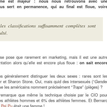
ème est majeur : nous nous retrouvons avec un
nous sert en permanence, qui au final est floue, voir
les classifications suffisamment complètes sont
ulté.
 se pose que rarement en marketing, mais il est une autr
tation alors qu’elle est encore plus floue :
on sait encor
ns généralement distinguer les deux sexes : rares sont le
 et Sharon Stone. Oui, mais quid des intersexués (“
Gende
que les américains nomment précisément “
Traps
” (pièges) ?
emarque que même la technique choisie par le CIO pou
s athlètes hommes et 6% des athlètes femmes. Et Bernar
 Pei Pu
était une femme !