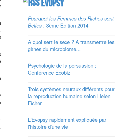
Evopsy
e
Pourquoi les Femmes des Riches sont
n
Belles
: 3ème Edition 2014
.
s
A quoi sert le sexe ? A transmettre les
gènes du microbiome...
s
e
Psychologie de la persuasion :
Conférence Ecobiz
n
Trois systèmes neuraux différents pour
y
la reproduction humaine selon Helen
a
Fisher
-
L'Evopsy rapidement expliquée par
t
l'histoire d'une vie