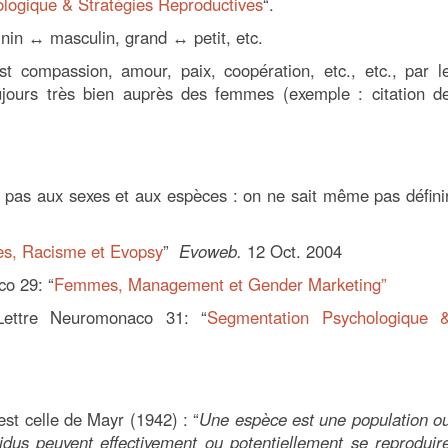
logique & Stratégies Reproductives
“.
nin ↔ masculin, grand ↔ petit, etc.
 compassion, amour, paix, coopération, etc., etc., par l
ujours très bien auprès des femmes (exemple : citation d
e pas aux sexes et aux espèces : on ne sait même pas défini
s, Racisme et Evopsy
”
Evoweb.
12 Oct. 2004
o 29: “
Femmes, Management et Gender Marketing”
 Lettre Neuromonaco 31: “
Segmentation Psychologique 
st celle de Mayr (1942) : “
Une espèce est une population o
idus peuvent effectivement ou potentiellement se reproduir