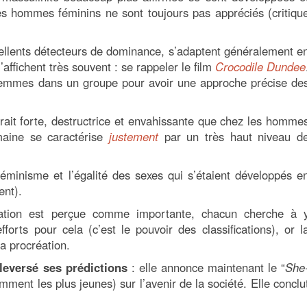
es hommes féminins ne sont toujours pas appréciés (critiqu
ellents détecteurs de dominance, s’adaptent généralement e
’affichent très souvent : se rappeler le film
Crocodile Dundee
s femmes dans un groupe pour avoir une approche précise de
rait forte, destructrice et envahissante que chez les homme
maine se caractérise
justement
par un très haut niveau d
éminisme et l’égalité des sexes qui s’étaient développés e
ent).
ication est perçue comme importante, chacun cherche à 
fforts pour cela (c’est le pouvoir des classifications), or l
la procréation.
leversé ses prédictions
: elle annonce maintenant le “
She
mment les plus jeunes) sur l’avenir de la société. Elle conclu