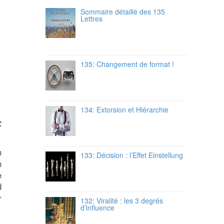
Sommaire détaillé des 135
Lettres
135: Changement de format !
134: Extorsion et Hiérarchie
C
n
133: Décision : l’Effet Einstellung
n
e
d
r
132: Viralité : les 3 degrés
d’influence