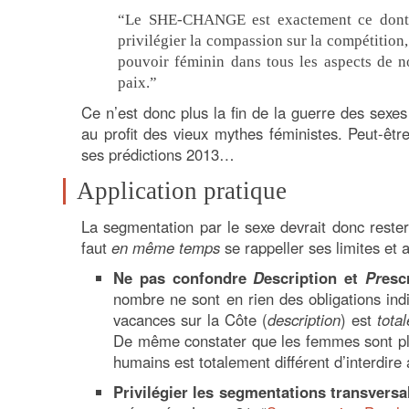
“Le SHE-CHANGE est exactement ce dont a
privilégier la compassion sur la compétition,
pouvoir féminin dans tous les aspects de n
paix.”
Ce n’est donc plus la fin de la guerre des sexes 
au profit des vieux mythes féministes. Peut-êtr
ses prédictions 2013…
Application pratique
La segmentation par le sexe devrait donc reste
faut
en même temps
se rappeller ses limites et a
Ne pas confondre
D
escription et
Pr
esc
nombre ne sont en rien des obligations ind
vacances sur la Côte (
description
) est
tota
De même constater que les femmes sont plu
humains est totalement différent d’interdi
Privilégier les segmentations transvers