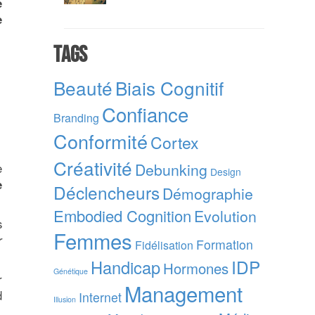
e
e
Tags
Beauté
Biais Cognitif
Confiance
Branding
Conformité
Cortex
Créativité
Debunking
e
Design
e
Déclencheurs
Démographie
Embodied Cognition
Evolution
s
Femmes
r
Formation
Fidélisation
IDP
Handicap
Hormones
Génétique
r
Management
d
Internet
Illusion