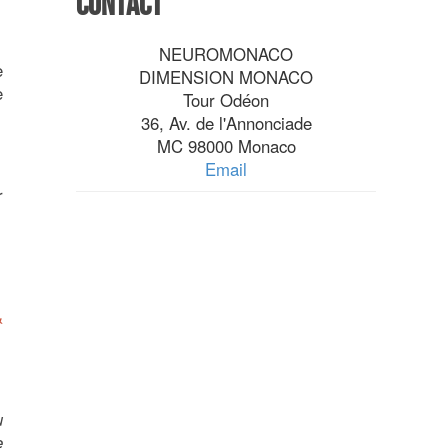
Contact
NEUROMONACO
e
DIMENSION MONACO
e
Tour Odéon
36, Av. de l'Annonciade
MC 98000 Monaco
Email
r
&
u
e