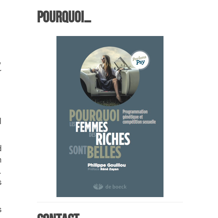
Pourquoi…
,
r
l
d
n
.
s
s