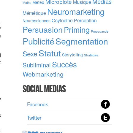
Médias
Microbiote
Musique
Meteo
Maths
Neuromarketing
Mémétique
Ocytocine
Perception
Neurosciences
,
Persuasion
Priming
“
Propagande
e
Publicité
Segmentation
Statut
Sexe
N
Storytelling
Stratégies
t
Succès
Subliminal
Webmarketing
Social Medias
e
Facebook
s
Twitter
t