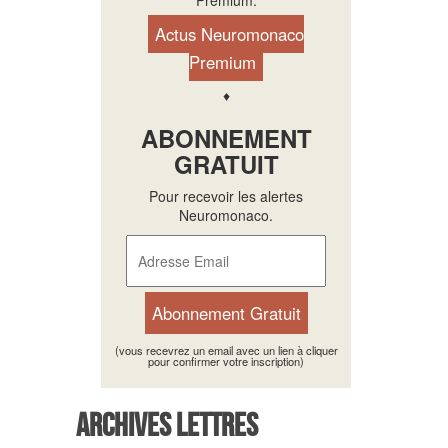
Premium.
Actus Neuromonaco
Premium
♦
ABONNEMENT
GRATUIT
Pour recevoir les alertes
Neuromonaco.
(vous recevrez un email avec un lien à cliquer
pour confirmer votre inscription)
Archives Lettres