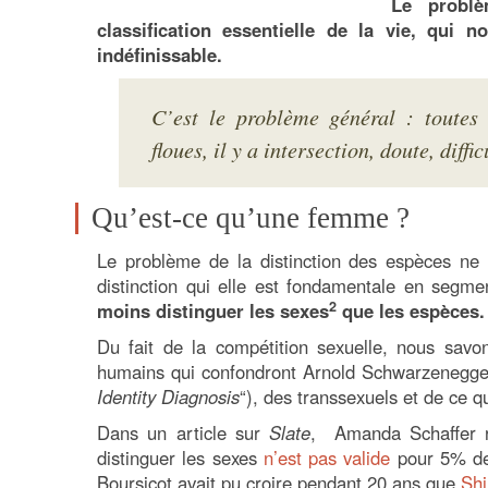
Le probl
classification essentielle de la vie, qui 
indéfinissable.
C’est le problème général : toutes 
floues, il y a intersection, doute, diffic
Qu’est-ce qu’une femme ?
Le problème de la distinction des espèces ne
distinction qui elle est fondamentale en segmen
2
moins distinguer les sexes
que les espèces.
Du fait de la compétition sexuelle, nous savo
humains qui confondront Arnold Schwarzenegger
Identity Diagnosis
“), des transsexuels et de ce 
Dans un article sur
Slate
, Amanda Schaffer r
distinguer les sexes
n’est pas valide
pour 5% de
Boursicot avait pu croire pendant 20 ans que
Shi