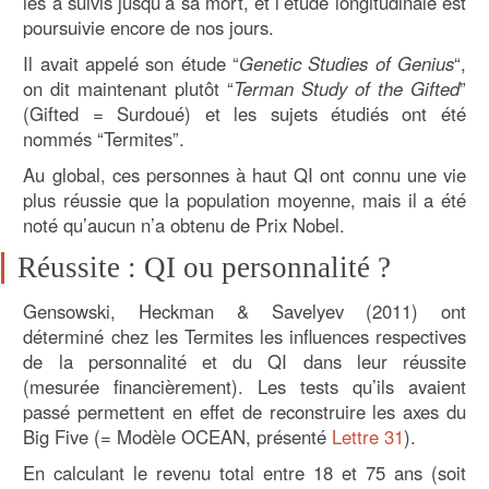
les a suivis jusqu’à sa mort, et l’étude longitudinale est
poursuivie encore de nos jours.
Il avait appelé son étude “
Genetic Studies of Genius
“,
on dit maintenant plutôt “
Terman Study of the Gifted
”
(Gifted = Surdoué) et les sujets étudiés ont été
nommés “Termites”.
Au global, ces personnes à haut QI ont connu une vie
plus réussie que la population moyenne, mais il a été
noté qu’aucun n’a obtenu de Prix Nobel.
Réussite : QI ou personnalité ?
Gensowski, Heckman & Savelyev (2011) ont
déterminé chez les Termites les influences respectives
de la personnalité et du QI dans leur réussite
(mesurée financièrement). Les tests qu’ils avaient
passé permettent en effet de reconstruire les axes du
Big Five (= Modèle OCEAN, présenté
Lettre 31
).
En calculant le revenu total entre 18 et 75 ans (soit