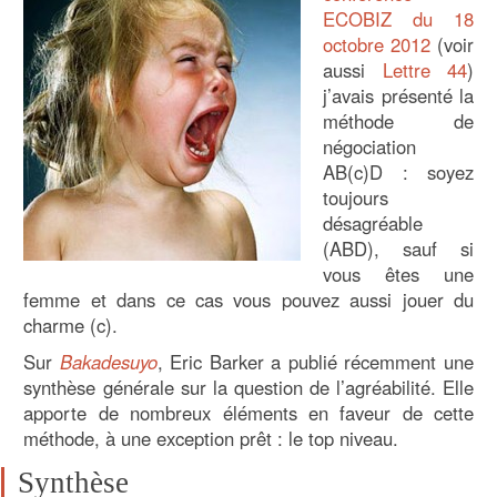
ECOBIZ du 18
octobre 2012
(voir
aussi
Lettre 44
)
j’avais présenté la
méthode de
négociation
AB(c)D : soyez
toujours
désagréable
(ABD), sauf si
vous êtes une
femme et dans ce cas vous pouvez aussi jouer du
charme (c).
Sur
Bakadesuyo
, Eric Barker a publié récemment une
synthèse générale sur la question de l’agréabilité. Elle
apporte de nombreux éléments en faveur de cette
méthode, à une exception prêt : le top niveau.
Synthèse