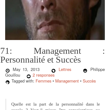
71: Management :
Personnalité et Succès
May 13, 2013
Lettres
Philippe
Gouillou
2 responses
Tagged with:
Femmes
•
Management
•
Succès
Quelle est la part de la personnalité dans le