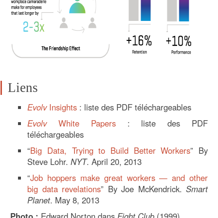
Liens
Evolv
Insights
: liste des PDF téléchargeables
Evolv
White Papers
: liste des PDF
téléchargeables
“
Big Data, Trying to Build Better Workers
” By
Steve Lohr.
NYT
. April 20, 2013
“
Job hoppers make great workers — and other
big data revelations
” By Joe McKendrick.
Smart
Planet
. May 8, 2013
Photo :
Edward Norton dans
Fight Club
(1999)