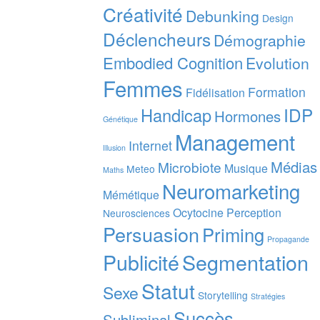
Créativité
Debunking
Design
Déclencheurs
Démographie
Embodied Cognition
Evolution
Femmes
Formation
Fidélisation
IDP
Handicap
Hormones
Génétique
Management
Internet
Illusion
Médias
Microbiote
Musique
Meteo
Maths
Neuromarketing
Mémétique
Ocytocine
Perception
Neurosciences
Persuasion
Priming
Propagande
Publicité
Segmentation
Statut
Sexe
Storytelling
Stratégies
Succès
Subliminal