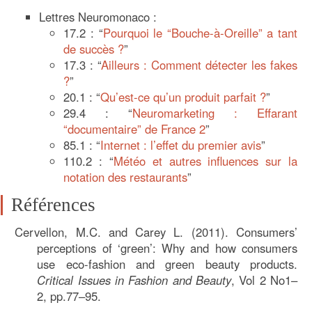
Lettres Neuromonaco :
17.2 : “
Pourquoi le “Bouche-à-Oreille” a tant
de succès ?
”
17.3 : “
Ailleurs : Comment détecter les fakes
?
”
20.1 : “
Qu’est-ce qu’un produit parfait ?
”
29.4 : “
Neuromarketing : Effarant
“documentaire” de France 2
”
85.1 : “
Internet : l’effet du premier avis
”
110.2 : “
Météo et autres influences sur la
notation des restaurants
”
Références
Cervellon, M.C. and Carey L. (2011). Consumers’
perceptions of ‘green’: Why and how consumers
use eco-fashion and green beauty products.
Critical Issues in Fashion and Beauty
, Vol 2 No1–
2, pp.77–95.