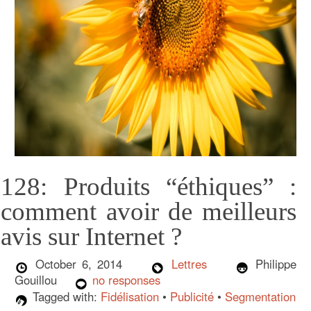
128: Produits “éthiques” :
comment avoir de meilleurs
avis sur Internet ?
October 6, 2014
Lettres
Philippe
Gouillou
no responses
Tagged with:
Fidélisation
•
Publicité
•
Segmentation