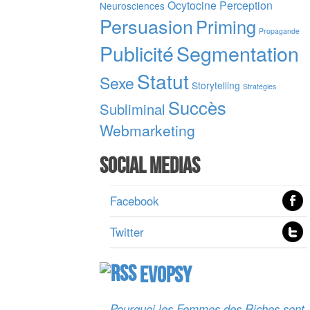
Ocytocine
Perception
Neurosciences
Persuasion
Priming
Propagande
Publicité
Segmentation
Statut
Sexe
Storytelling
Stratégies
Succès
Subliminal
Webmarketing
Social Medias
Facebook
Twitter
Evopsy
Pourquoi les Femmes des Riches sont