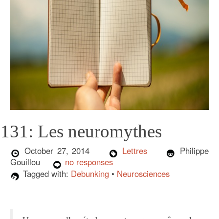
131: Les neuromythes
October 27, 2014
Lettres
Philippe
Gouillou
no responses
Tagged with:
Debunking
•
Neurosciences