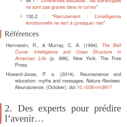
94.1 : “
Différences sexuelles : les stéréotypes
ne sont pas gravés dans le cortex
”
130.2 : “
Recrutement : L’intelligence
émotionnelle ne sert à (presque) rien
”
Références
Herrnstein, R., & Murray, C. A. (1994).
The Bell
Curve: Intelligence and Class Structure in
American Life
(p. 896). New York: The Free
Press.
Howard-Jones, P. a. (2014). Neuroscience and
education: myths and messages.
Nature Reviews.
Neuroscience
, (October). doi:
10.1038/nrn3817
2. Des experts pour prédire
l’avenir…