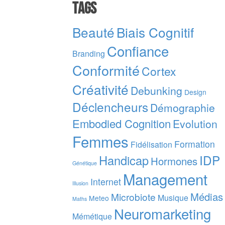
Tags
Beauté
Biais Cognitif
Confiance
Branding
Conformité
Cortex
Créativité
Debunking
Design
Déclencheurs
Démographie
Embodied Cognition
Evolution
Femmes
Formation
Fidélisation
IDP
Handicap
Hormones
Génétique
Management
Internet
Illusion
Médias
Microbiote
Musique
Meteo
Maths
Neuromarketing
Mémétique