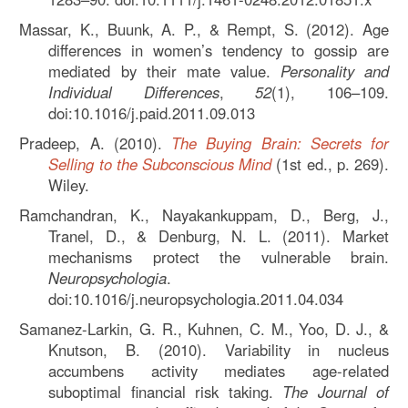
Massar, K., Buunk, A. P., & Rempt, S. (2012). Age
differences in women’s tendency to gossip are
mediated by their mate value.
Personality and
Individual Differences
,
52
(1), 106–109.
doi:10.1016/j.paid.2011.09.013
Pradeep, A. (2010).
The Buying Brain: Secrets for
Selling to the Subconscious Mind
(1st ed., p. 269).
Wiley.
Ramchandran, K., Nayakankuppam, D., Berg, J.,
Tranel, D., & Denburg, N. L. (2011). Market
mechanisms protect the vulnerable brain.
Neuropsychologia
.
doi:10.1016/j.neuropsychologia.2011.04.034
Samanez-Larkin, G. R., Kuhnen, C. M., Yoo, D. J., &
Knutson, B. (2010). Variability in nucleus
accumbens activity mediates age-related
suboptimal financial risk taking.
The Journal of