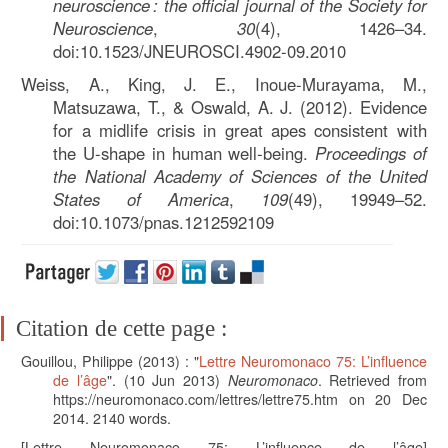
neuroscience : the official journal of the Society for
Neuroscience
,
30
(4), 1426–34.
doi:10.1523/JNEUROSCI.4902-09.2010
Weiss, A., King, J. E., Inoue-Murayama, M.,
Matsuzawa, T., & Oswald, A. J. (2012). Evidence
for a midlife crisis in great apes consistent with
the U-shape in human well-being.
Proceedings of
the National Academy of Sciences of the United
States of America
,
109
(49), 19949–52.
doi:10.1073/pnas.1212592109
Citation de cette page :
Gouillou, Philippe
(2013) : "
Lettre Neuromonaco 75: L’influence
de l’âge
". (
10 Jun 2013)
Neuromonaco
. Retrieved from
https://neuromonaco.com/lettres/lettre75.htm on 20 Dec
2014.
2140
words.
[Lettre Neuromonaco 75: L’influence de l’âge]