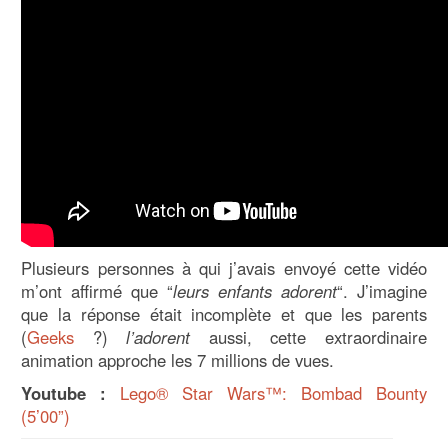
Plusieurs personnes à qui j’avais envoyé cette vidéo
m’ont affirmé que “
leurs enfants adorent
“. J’imagine
que la réponse était incomplète et que les parents
(
Geeks
?)
l’adorent
aussi, cette extraordinaire
animation approche les 7 millions de vues.
Youtube :
Lego® Star Wars™: Bombad Bounty
(5’00”)