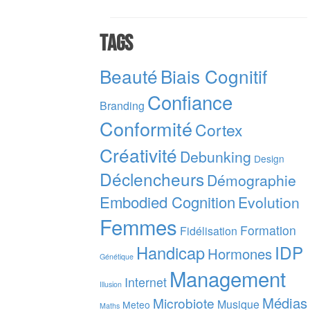
Tags
Beauté
Biais Cognitif
Confiance
Branding
Conformité
Cortex
Créativité
Debunking
Design
Déclencheurs
Démographie
Embodied Cognition
Evolution
Femmes
Formation
Fidélisation
IDP
Handicap
Hormones
Génétique
Management
Internet
Illusion
Médias
Microbiote
Musique
Meteo
Maths