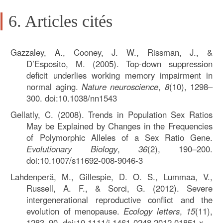
6. Articles cités
Gazzaley, A., Cooney, J. W., Rissman, J., &
D’Esposito, M. (2005). Top-down suppression
deficit underlies working memory impairment in
normal aging.
Nature neuroscience
,
8
(10), 1298–
300. doi:10.1038/nn1543
Gellatly, C. (2008). Trends in Population Sex Ratios
May be Explained by Changes in the Frequencies
of Polymorphic Alleles of a Sex Ratio Gene.
Evolutionary Biology
,
36
(2), 190–200.
doi:10.1007/s11692-008-9046-3
Lahdenperä, M., Gillespie, D. O. S., Lummaa, V.,
Russell, A. F., & Sorci, G. (2012). Severe
intergenerational reproductive conflict and the
evolution of menopause.
Ecology letters
,
15
(11),
1283–90. doi:10.1111/j.1461-0248.2012.01851.x