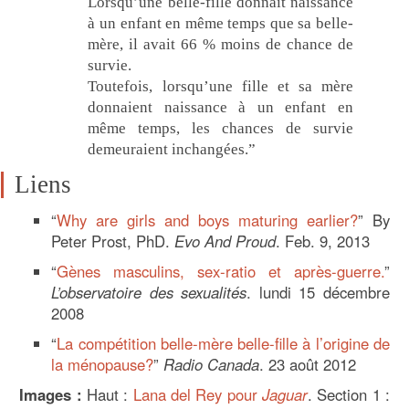
Lorsqu’une belle-fille donnait naissance
à un enfant en même temps que sa belle-
mère, il avait 66 % moins de chance de
survie.
Toutefois, lorsqu’une fille et sa mère
donnaient naissance à un enfant en
même temps, les chances de survie
demeuraient inchangées.”
Liens
“
Why are girls and boys maturing earlier?
” By
Peter Prost, PhD.
Evo And Proud
. Feb. 9, 2013
“
Gènes masculins, sex-ratio et après-guerre.
”
L’observatoire des sexualités
. lundi 15 décembre
2008
“
La compétition belle-mère belle-fille à l’origine de
la ménopause?
”
Radio Canada
. 23 août 2012
Images :
Haut :
Lana del Rey pour
Jaguar
. Section 1 :